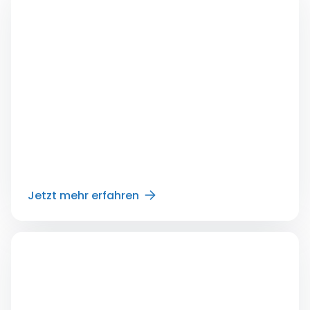
Jetzt mehr erfahren