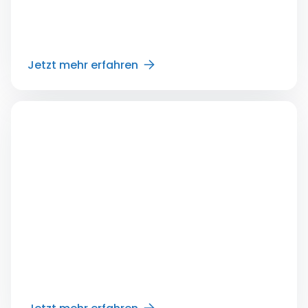
Jetzt mehr erfahren