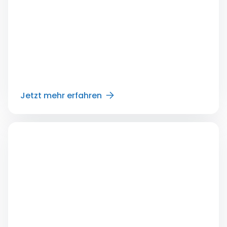
Jetzt mehr erfahren