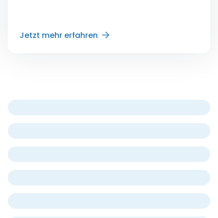
Jetzt mehr erfahren