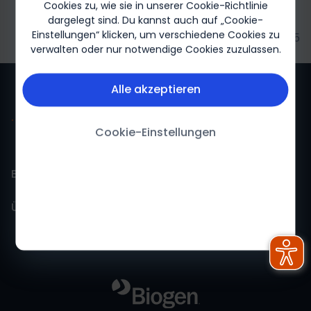
Cookies zu, wie sie in unserer Cookie-Richtlinie
dargelegt sind. Du kannst auch auf „Cookie-
Einstellungen“ klicken, um verschiedene Cookies zu
Biogen-265929 05/2025
verwalten oder nur notwendige Cookies zuzulassen.
Alle akzeptieren
Cookie-Einstellungen
Biogen für mich
Über Biogen
Biogen Für mich-Startseite
Über uns
Impressum
Feedback
Nutzungsbedingungen
Datenschutzerklärung