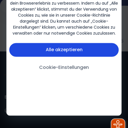
dein Browsererlebnis zu verbessern. Indem du auf „Alle
Service Center
#CareFA Begleitprogramm
akzeptieren“ klickst, stimmst du der Verwendung von
Cookies zu, wie sie in unserer Cookie-Richtlinie
dargelegt sind. Du kannst auch auf „Cookie-
Einstellungen“ klicken, um verschiedene Cookies zu
verwalten oder nur notwendige Cookies zuzulassen.
Biogen-265929 05/2025
Alle akzeptieren
Cookie-Einstellungen
Biogen für mich
Über Biogen
Biogen Für mich-Startseite
Über uns
Impressum