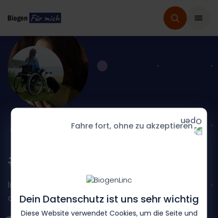
Fahre fort, ohne zu akzeptieren
HOME
FRIEDREICH-ATAXIE
SERVICES
#CareFA
Individuelle Begleitung,
die zu dir passt
Dein Datenschutz ist uns sehr wichtig
Diese Website verwendet Cookies, um die Seite und