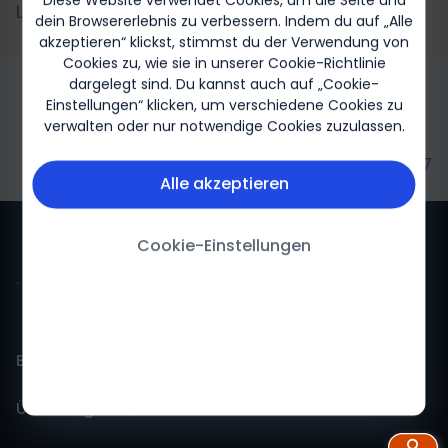
Diese Website verwendet Cookies, um die Seite und
Leben mit MS
dein Browsererlebnis zu verbessern. Indem du auf „Alle
akzeptieren“ klickst, stimmst du der Verwendung von
Cookies zu, wie sie in unserer Cookie-Richtlinie
dargelegt sind. Du kannst auch auf „Cookie-
Einstellungen“ klicken, um verschiedene Cookies zu
verwalten oder nur notwendige Cookies zuzulassen.
Biogen-249087
Alle akzeptieren
Cookie-Einstellungen
Biogen für mich
Über Biogen
Biogen Für mich-Startseite