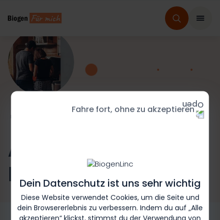
Fahre fort, ohne zu akzeptieren
HOME
MS
LEBEN MIT MS
Alltag organisieren:
Bekomme ich hin
Dein Datenschutz ist uns sehr wichtig
Diese Website verwendet Cookies, um die Seite und
dein Browsererlebnis zu verbessern. Indem du auf „Alle
akzeptieren“ klickst, stimmst du der Verwendung von