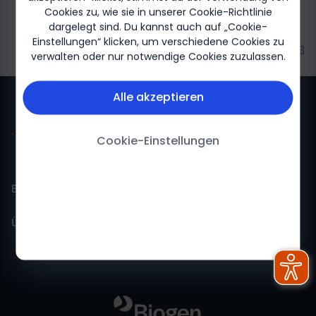
Cookies zu, wie sie in unserer Cookie-Richtlinie
dargelegt sind. Du kannst auch auf „Cookie-
Einstellungen“ klicken, um verschiedene Cookies zu
Biogen-07833
verwalten oder nur notwendige Cookies zuzulassen.
Alle akzeptieren
Cookie-Einstellungen
Biogen für mich
Über Biogen
Biogen Für mich-Startseite
Über uns
Impressum
Feedback
Nutzungsbedingungen