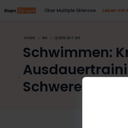
Über Multiple Sklerose
Leben mit
HOME
MS
LEBEN MIT MS
Schwimmen: Kr
Ausdauertraini
Schwerelosigke