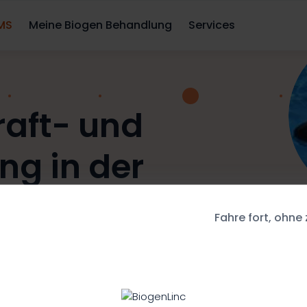
 MS
Meine Biogen Behandlung
Services
aft- und
ng in der
it
Fahre fort, ohne