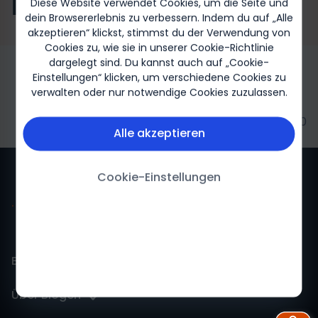
ist
Diese Website verwendet Cookies, um die Seite und
dein Browsererlebnis zu verbessern. Indem du auf „Alle
akzeptieren“ klickst, stimmst du der Verwendung von
Cookies zu, wie sie in unserer Cookie-Richtlinie
dargelegt sind. Du kannst auch auf „Cookie-
Einstellungen“ klicken, um verschiedene Cookies zu
verwalten oder nur notwendige Cookies zuzulassen.
Biogen-93350
Alle akzeptieren
Cookie-Einstellungen
Biogen für mich
Über Biogen
Biogen Für mich-Startseite