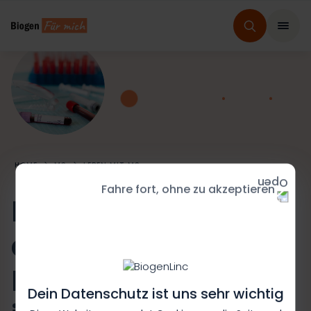
HOME
MS
LEBEN MIT MS
Fahre fort, ohne zu akzeptieren
Blutwerte: Warum
die regelmäßige
Kontrolle so wichtig
Dein Datenschutz ist uns sehr wichtig