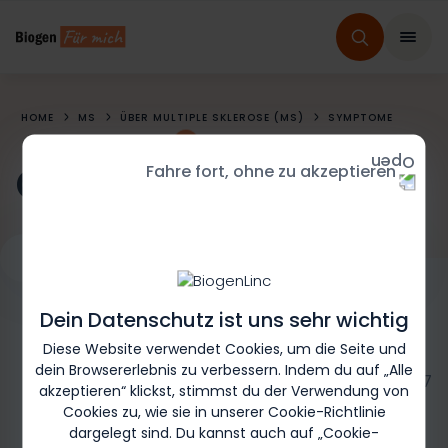
HOME
MS
ÜBER MULTIPLE SKLEROSE (MS)
SYMPTOME
Gleichgewicht
Fahre fort, ohne zu akzeptieren
Blase
Gleichgewicht
Kognition
Sehen
Darm
Fatig
Dein Datenschutz ist uns sehr wichtig
Diese Website verwendet Cookies, um die Seite und
dein Browsererlebnis zu verbessern. Indem du auf „Alle
Biogen-249097
akzeptieren“ klickst, stimmst du der Verwendung von
Cookies zu, wie sie in unserer Cookie-Richtlinie
dargelegt sind. Du kannst auch auf „Cookie-