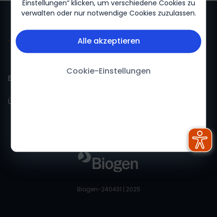
Einstellungen“ klicken, um verschiedene Cookies zu
verwalten oder nur notwendige Cookies zuzulassen.
Alle akzeptieren
Cookie-Einstellungen
Biogen für mich
Über Biogen
Biogen Für mich-Startseite
Über uns
Impressum
Feedback
Nutzungsbedingungen
Datenschutzerklärung
Biogen-240431 | 2025
Cookie-Erklärung