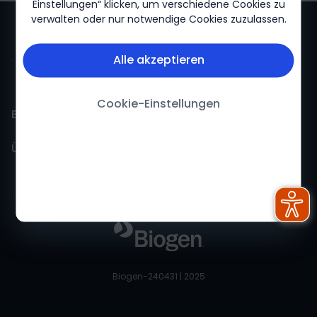
Einstellungen“ klicken, um verschiedene Cookies zu
verwalten oder nur notwendige Cookies zuzulassen.
Alle akzeptieren
Cookie-Einstellungen
Biogen für mich
Über Biogen
Biogen Für mich-Startseite
Über uns
Impressum
Feedback
Nutzungsbedingungen
Datenschutzerklärung
Biogen-240431 | 2025
Cookie-Erklärung