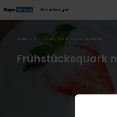
Erkrankungen
HOME
REZEPTE FÜR MICH
REZEPTAUSWAHL
Frühstücksquark m