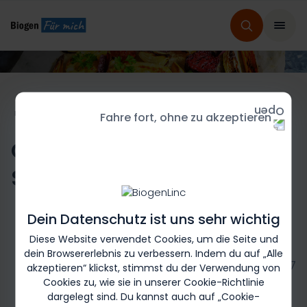
HOME
REZEPTE FÜR MICH
REZEPTAUSWAHL
Fahre fort, ohne zu akzeptieren
Ofengemüse mit Honig-
Senf-Marinade
Dein Datenschutz ist uns sehr wichtig
Diese Website verwendet Cookies, um die Seite und
dein Browsererlebnis zu verbessern. Indem du auf „Alle
Biogen-246817
akzeptieren“ klickst, stimmst du der Verwendung von
Cookies zu, wie sie in unserer Cookie-Richtlinie
dargelegt sind. Du kannst auch auf „Cookie-