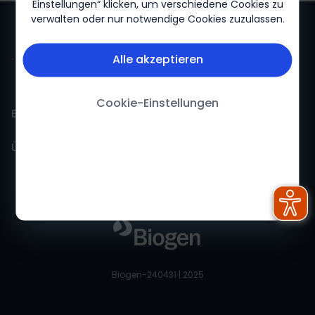
Einstellungen“ klicken, um verschiedene Cookies zu
verwalten oder nur notwendige Cookies zuzulassen.
Alle akzeptieren
Cookie-Einstellungen
Biogen für mich
Über Biogen
Biogen Für mich-Startseite
Über uns
Impressum
Feedback
Nutzungsbedingungen
Datenschutzerklärung
Biogen-240431 | 2025
Cookie-Erklärung