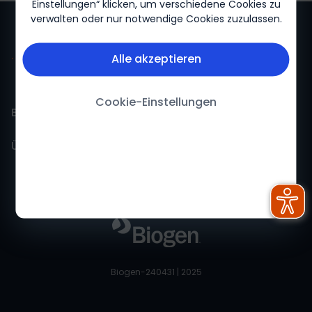
Einstellungen“ klicken, um verschiedene Cookies zu
verwalten oder nur notwendige Cookies zuzulassen.
Alle akzeptieren
Cookie-Einstellungen
Biogen für mich
Über Biogen
Biogen Für mich-Startseite
Über uns
Impressum
Feedback
Nutzungsbedingungen
Datenschutzerklärung
Biogen-240431 | 2025
Cookie-Erklärung