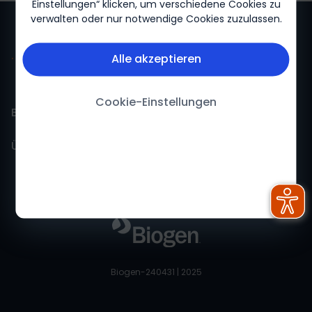
Einstellungen“ klicken, um verschiedene Cookies zu
verwalten oder nur notwendige Cookies zuzulassen.
Alle akzeptieren
Cookie-Einstellungen
Biogen für mich
Über Biogen
Biogen Für mich-Startseite
Über uns
Impressum
Feedback
Nutzungsbedingungen
Datenschutzerklärung
Biogen-240431 | 2025
Cookie-Erklärung