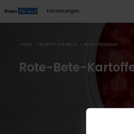
Erkrankungen
HOME
REZEPTE FÜR MICH
REZEPTAUSWAHL
Rote-Bete-Kartoffe